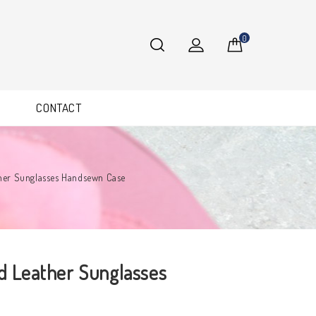
0
CONTACT
ther Sunglasses Handsewn Case
ed Leather Sunglasses