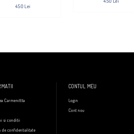
450 Lei
450 Lei
RMATII
CONTUL MEU
ea Carmenittta
Login
e
Cont nou
 si conditii
a de confidentialitate