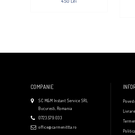
450 Lei
COMPANIE
INFO
SC M&M Instant Service SRL
Povest
Bucuresti, Romania
Livrar
0723.579.033
Termeni
office@carmenittta.ro
Politic