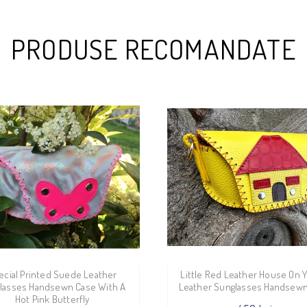
PRODUSE RECOMANDATE
ecial Printed Suede Leather
Little Red Leather House On 
lasses Handsewn Case With A
Leather Sunglasses Handsew
Hot Pink Butterfly