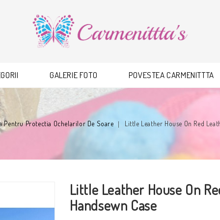
GORII
GALERIE FOTO
POVESTEA CARMENITTTA
la Pentru Protectia Ochelarilor De Soare
Little Leather House On Red Lea
Little Leather House On R
Handsewn Case