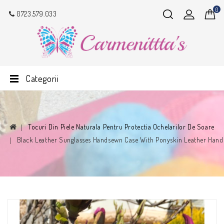
0
0723.579.033
Categorii
Tocuri Din Piele Naturala Pentru Protectia Ochelarilor De Soare
Black Leather Sunglasses Handsewn Case With Ponyskin Leather Hand